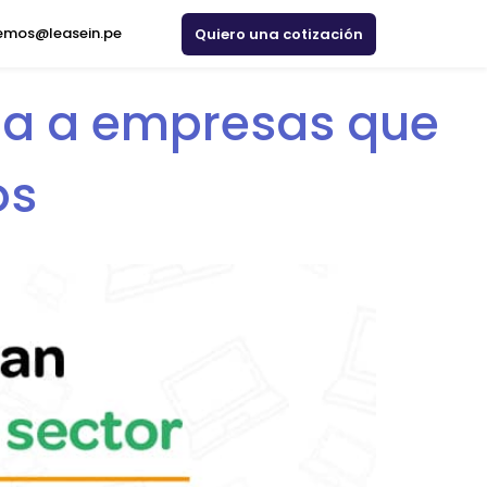
emos@leasein.pe
Quiero una cotización
tina a empresas que
os