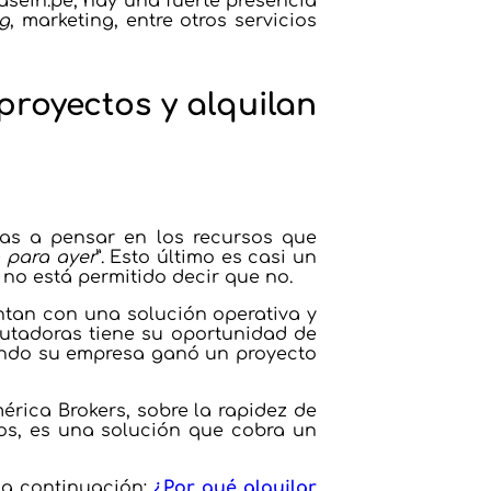
easein.pe, hay una fuerte presencia
g
, marketing, entre otros servicios
royectos y alquilan
zas a pensar en los recursos que
a para ayer
”. Esto último es casi un
, no está permitido decir que no.
ntan con una solución operativa y
putadoras tiene su oportunidad de
uando su empresa ganó un proyecto
érica Brokers, sobre la rapidez de
tos, es una solución que cobra un
 a continuación:
¿Por qué alquilar