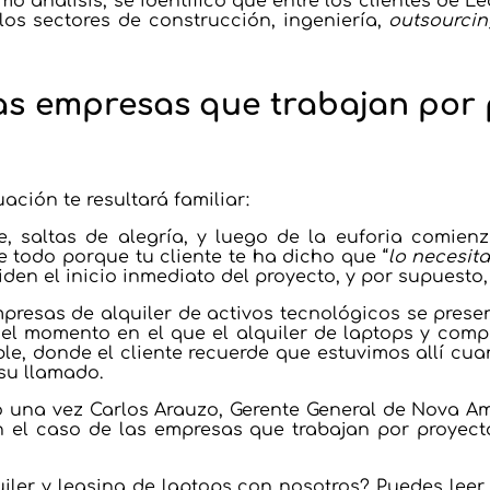
mo análisis, se identificó que entre los clientes de L
os sectores de construcción, ingeniería,
outsourcin
as empresas que trabajan por p
ación te resultará familiar:
e, saltas de alegría, y luego de la euforia comien
e todo porque tu cliente te ha dicho que “
lo necesit
den el inicio inmediato del proyecto, y por supuesto
mpresas de alquiler de activos tecnológicos se prese
e el momento en el que el alquiler de laptops y com
e, donde el cliente recuerde que estuvimos allí c
su llamado.
ijo una vez Carlos Arauzo, Gerente General de Nova Am
n el caso de las empresas que trabajan por proyec
uiler y leasing de laptops con nosotros? Puedes leer