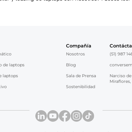
Compañía
Contáct
mático
Nosotros
(51) 987 14
o de laptops
Blog
conversem
e laptops
Sala de Prensa
Narciso de 
Miraflores
tivo
Sostenibilidad