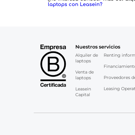
laptops con Leasein?
Nuestros servicios
Alquiler de
Renting infor
laptops
Financiamient
Venta de
Proveedores d
laptops
Leasing Opera
Leasein
Capital