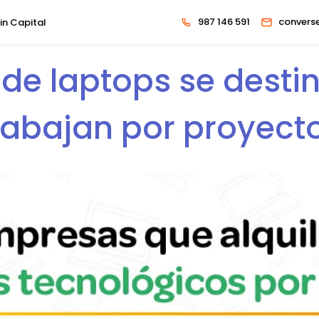
987 146 591
convers
in Capital
r de laptops se des
rabajan por proyect