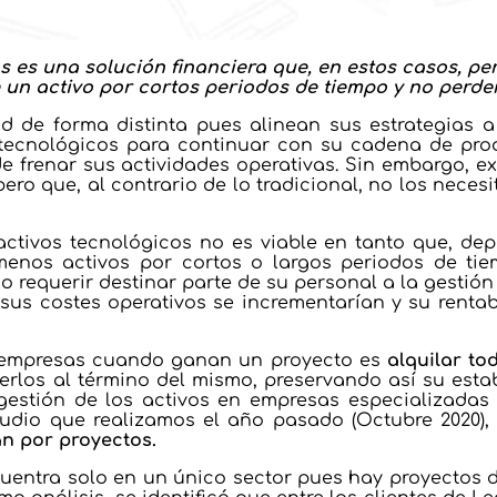
os es una solución financiera que, en estos casos, p
un activo por cortos periodos de tiempo y no perder
 de forma distinta pues alinean sus estrategias a 
tecnológicos para continuar con su cadena de prod
de frenar sus actividades operativas. Sin embargo, 
pero que, al contrario de lo tradicional, no los neces
 activos tecnológicos no es viable en tanto que, de
enos activos por cortos o largos periodos de tiem
o requerir destinar parte de su personal a la gestión 
 sus costes operativos se incrementarían y su rentab
s empresas cuando ganan un proyecto es
alquilar to
verlos al término del mismo, preservando así su est
gestión de los activos en empresas especializadas 
udio que realizamos el año pasado (Octubre 2020)
an por proyectos.
cuentra solo en un único sector pues hay proyectos d