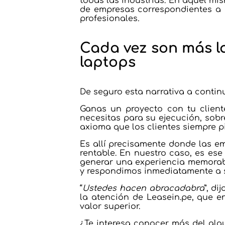
todas las industrias. En aquel mis
de empresas correspondientes a l
profesionales
.
Cada vez son más l
laptops
De seguro esta narrativa a continu
Ganas un proyecto con tu client
necesitas para su ejecución, sobr
axioma que los clientes siempre pi
Es allí precisamente donde las e
rentable. En nuestro caso, es es
generar una experiencia memorabl
y respondimos inmediatamente a 
“
Ustedes hacen abracadabra
”, d
la atención de Leasein.pe, que e
valor superior.
¿Te interesa conocer más del alq