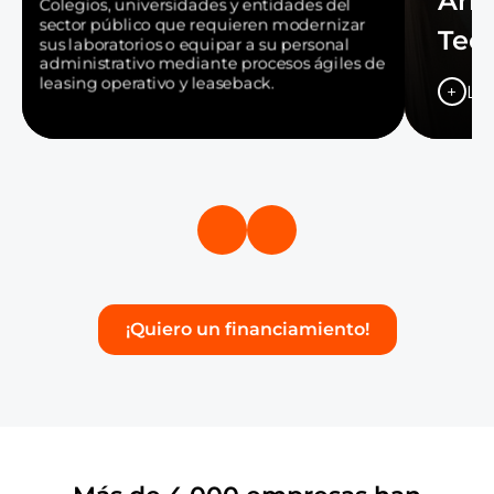
Arr
Colegios, universidades y entidades del
sector público que requieren modernizar
Tec
sus laboratorios o equipar a su personal
administrativo mediante procesos ágiles de
leasing operativo y leaseback.
+
Le
¡Quiero un financiamiento!