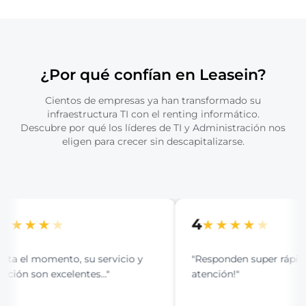
¿Por qué confían en Leasein?
Cientos de empresas ya han transformado su
infraestructura TI con el renting informático.
Descubre por qué los líderes de TI y Administración nos
eligen para crecer sin descapitalizarse.
4
★★★
★
★★★★
★
ta el momento, su servicio y
"Responden super rápidos
ión son excelentes..."
atención!"