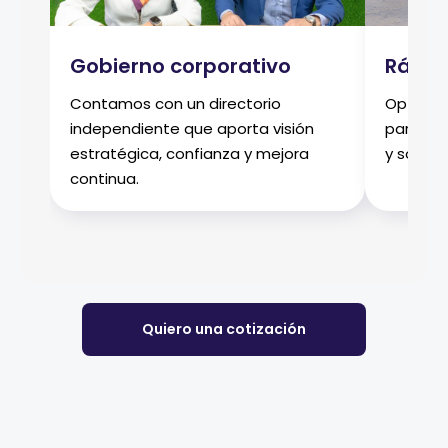
Gobierno corporativo
Rápido
Contamos con un directorio
Optimiz
independiente que aporta visión
para as
estratégica, confianza y mejora
y soport
continua.
Quiero una cotización