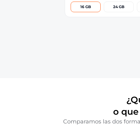
16 GB
24 GB
¿Qu
o que
Comparamos las dos formas d