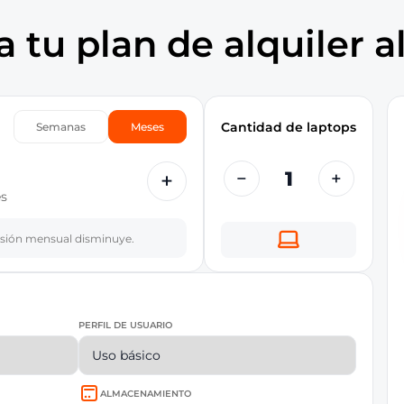
 tu plan de alquiler a
Cantidad de laptops
Semanas
Meses
+
−
+
s
rsión mensual disminuye.
PERFIL DE USUARIO
ALMACENAMIENTO