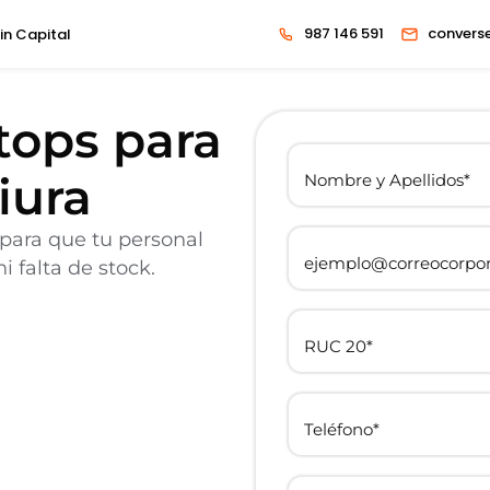
987 146 591
convers
in Capital
ptops para
iura
 para que tu personal
 falta de stock.