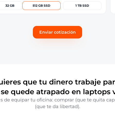
32 GB
512 GB SSD
1 TB SSD
Enviar cotización
ieres que tu dinero trabaje par
 se quede atrapado en laptops v
e equipar tu oficina: comprar (que te quita capit
(que te da libertad).