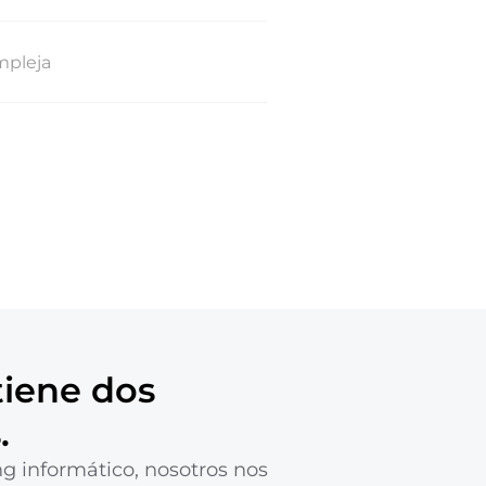
pleja
tiene dos
.
ng informático, nosotros nos