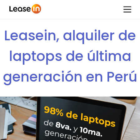
Leasein, alquiler de
laptops de última
generación en Perú