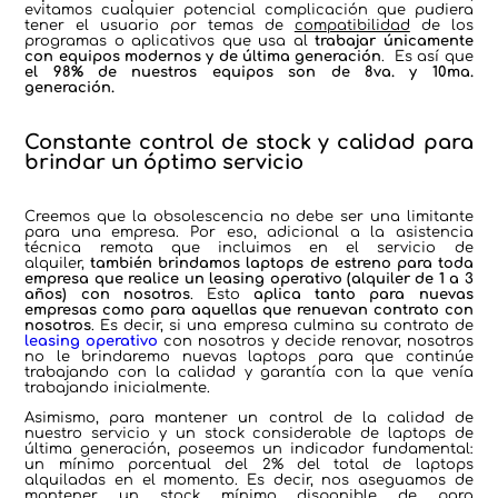
evitamos cualquier potencial complicación que pudiera
tener el usuario por temas de
compatibilidad
de los
programas o aplicativos que usa al
trabajar únicamente
con equipos modernos y de última generación
. Es así que
el 98% de nuestros equipos son de 8va. y 10ma.
generación.
Constante control de stock y calidad para
brindar un óptimo servicio
Creemos que la obsolescencia no debe ser una limitante
para una empresa. Por eso, adicional a la asistencia
técnica remota que incluimos en el servicio de
alquiler,
también brindamos laptops de estreno para toda
empresa que realice un leasing operativo (alquiler de 1 a 3
años) con nosotros
. Esto
aplica tanto para nuevas
empresas como para aquellas que renuevan contrato con
nosotros
. Es decir, si una empresa culmina su contrato de
leasing operativo
con nosotros y decide renovar, nosotros
no le brindaremo nuevas laptops para que continúe
trabajando con la calidad y garantía con la que venía
trabajando inicialmente.
Asimismo, para mantener un control de la calidad de
nuestro servicio y un stock considerable de laptops de
última generación, poseemos un indicador fundamental:
un mínimo porcentual del 2% del total de laptops
alquiladas en el momento. Es decir, nos aseguamos de
mantener un stock mínimo disponible de para