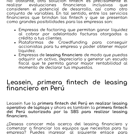
No obstante, otra solución fintech es precisamente el
realizar evaluaciones financieras inclusivas que
consideren el potencial de desarrollo, así como otro
conjunto de variables. En tal sentido, entre los servicios
financieros que brindan las fintech y que se presentan
como grandes posibilidades para las empresas son:
Empresas de factoring que permitan ganar liquidez
al cobrar por adelantado facturas otorgadas a
crédito a tus clientes.
Plataformas de Crowdfunding para conseguir
accionistas para tu empresa y poder obtener mayor
liquidez.
Empresas de
leasing financiero
de modo que puedas
adquirir un activo, depreciarlo y generar un escudo
fiscal que te permita ganar mayor rentabilidad al
momento de declarar tus impuestos.
Leasein, primera fintech de leasing
financiero en Perú
Leasein fue la
primera fintech del Perú en realizar leasing
operativo de laptops
y ahora es también la
primera fintech
del Perú autorizada por la SBS para realizar leasing
financiero
.
¿Deseas conocer más acerca del leasing financiero y
comenzar a financiar los equipos que necesitas para tu
empresa? Puedes ingresar al siguiente enlace para