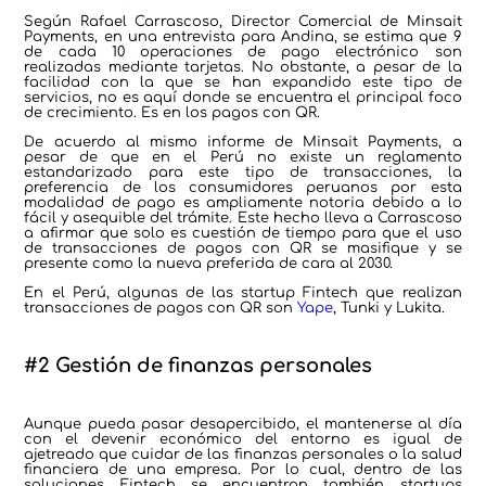
Según Rafael Carrascoso, Director Comercial de Minsait
Payments, en una entrevista para Andina, se estima que 9
de cada 10 operaciones de pago electrónico son
realizadas mediante tarjetas. No obstante, a pesar de la
facilidad con la que se han expandido este tipo de
servicios, no es aquí donde se encuentra el principal foco
de crecimiento. Es en los pagos con QR.
De acuerdo al mismo informe de Minsait Payments, a
pesar de que en el Perú no existe un reglamento
estandarizado para este tipo de transacciones, la
preferencia de los consumidores peruanos por esta
modalidad de pago es ampliamente notoria debido a lo
fácil y asequible del trámite. Este hecho lleva a Carrascoso
a afirmar que solo es cuestión de tiempo para que el uso
de transacciones de pagos con QR se masifique y se
presente como la nueva preferida de cara al 2030.
En el Perú, algunas de las startup Fintech que realizan
transacciones de pagos con QR son
Yape
, Tunki y Lukita.
#2 Gestión de finanzas personales
Aunque pueda pasar desapercibido, el mantenerse al día
con el devenir económico del entorno es igual de
ajetreado que cuidar de las finanzas personales o la salud
financiera de una empresa. Por lo cual, dentro de las
soluciones Fintech se encuentran también startups