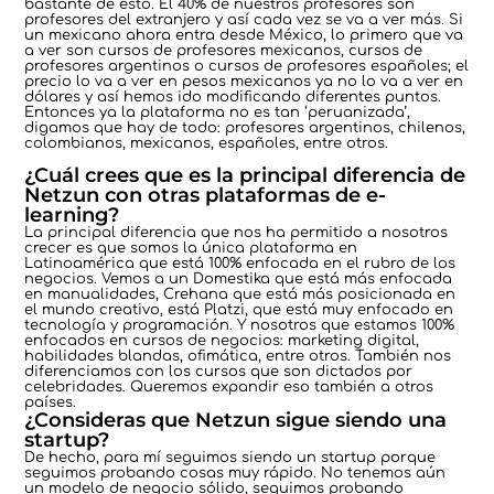
bastante de esto. El 40% de nuestros profesores son
profesores del extranjero y así cada vez se va a ver más. Si
un mexicano ahora entra desde México, lo primero que va
a ver son cursos de profesores mexicanos, cursos de
profesores argentinos o cursos de profesores españoles; el
precio lo va a ver en pesos mexicanos ya no lo va a ver en
dólares y así hemos ido modificando diferentes puntos.
Entonces ya la plataforma no es tan ‘peruanizada’,
digamos que hay de todo: profesores argentinos, chilenos,
colombianos, mexicanos, españoles, entre otros.
¿Cuál crees que es la principal diferencia de
Netzun con otras plataformas de e-
learning?
La principal diferencia que nos ha permitido a nosotros
crecer es que somos la única plataforma en
Latinoamérica que está 100% enfocada en el rubro de los
negocios. Vemos a un Domestika que está más enfocada
en manualidades, Crehana que está más posicionada en
el mundo creativo, está Platzi, que está muy enfocado en
tecnología y programación. Y nosotros que estamos 100%
enfocados en cursos de negocios: marketing digital,
habilidades blandas, ofimática, entre otros. También nos
diferenciamos con los cursos que son dictados por
celebridades. Queremos expandir eso también a otros
países.
¿Consideras que Netzun sigue siendo una
startup?
De hecho, para mí seguimos siendo un startup porque
seguimos probando cosas muy rápido. No tenemos aún
un modelo de negocio sólido, seguimos probando