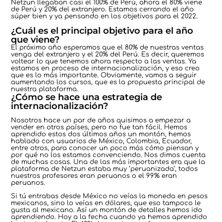
Netzun llegaban casi el 100% de Perú, ahora el 80% viene
de Perú y 20% del extranjero. Estamos cerrando el año
súper bien y ya pensando en los objetivos para el 2022.
¿Cuál es el principal objetivo para el año
que viene?
El próximo año esperamos que el 80% de nuestras ventas
venga del extranjero y el 20% del Perú. Es decir, queremos
voltear lo que tenemos ahora respecto a las ventas. Ya
estamos en proceso de internacionalización, y eso creo
que es lo más importante. Obviamente, vamos a seguir
aumentando los cursos, que es la propuesta principal de
nuestra plataforma.
¿Cómo se hace una estrategia de
internacionalización?
Nosotros hace un par de años quisimos a empezar a
vender en otros países, pero no fue tan fácil. Hemos
aprendido estos dos últimos años un montón, hemos
hablado con usuarios de México, Colombia, Ecuador,
entre otros, para conocer un poco más cómo piensan y
por qué no los estamos convenciendo. Nos dimos cuenta
de muchas cosas. Una de las más importantes era que la
plataforma de Netzun estaba muy ‘peruanizada’, todos
nuestros profesores eran peruanos o el 99% eran
peruanos.
Si tú entrabas desde México no veías la moneda en pesos
mexicanos, sino lo veías en dólares, que eso tampoco le
gusta al mexicano. Así un montón de detalles hemos ido
aprendiendo. Hoy a la fecha cuando ya hemos aprendido