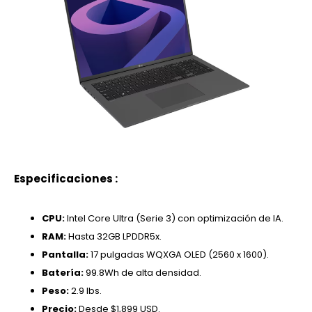
Especificaciones :
CPU:
Intel Core Ultra (Serie 3) con optimización de IA.
RAM:
Hasta 32GB LPDDR5x.
Pantalla:
17 pulgadas WQXGA OLED (2560 x 1600).
Batería:
99.8Wh de alta densidad.
Peso:
2.9 lbs.
Precio:
Desde $1,899 USD.