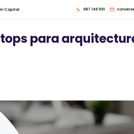
987 146 591
convers
in Capital
ptops para arquitectur