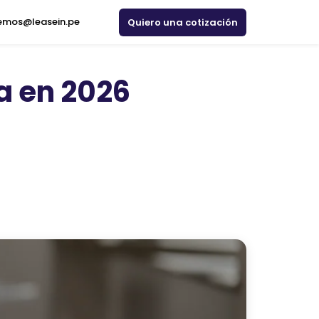
emos@leasein.pe
Quiero una cotización
a en 2026