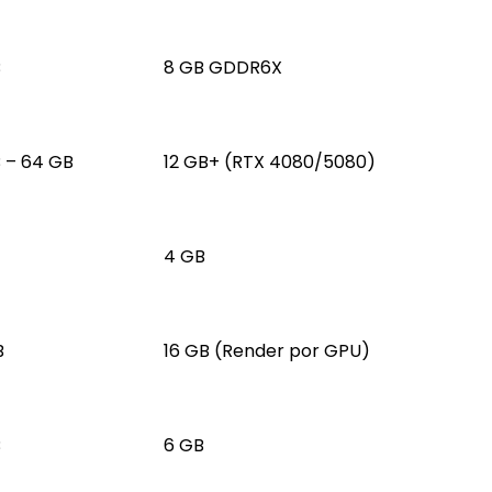
B
8 GB GDDR6X
 – 64 GB
12 GB+ (RTX 4080/5080)
4 GB
B
16 GB (Render por GPU)
B
6 GB