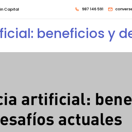
987 146 591
convers
in Capital
ificial: beneficios y 