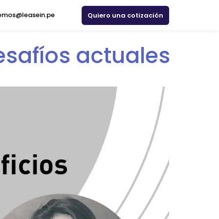
emos@leasein.pe
Quiero una cotización
desafíos actuales