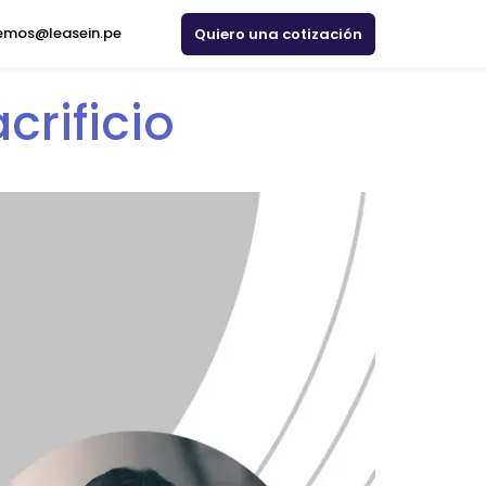
emos@leasein.pe
Quiero una cotización
crificio