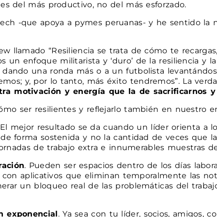
 es del más productivo, no del más esforzado.
tech -que apoya a pymes peruanas- y he sentido la
ew llamado “Resiliencia se trata de cómo te recarga
un enfoque militarista y ‘duro’ de la resiliencia y 
or dando una ronda más o a un futbolista levantánd
os; y, por lo tanto, más éxito tendremos”. La verd
tra motivación y energía que la de sacrificarnos
mo ser resilientes y reflejarlo también en nuestro e
 El mejor resultado se da cuando un líder orienta a 
s de forma sostenida y no la cantidad de veces que l
 jornadas de trabajo extra e innumerables muestras de 
ración
. Pueden ser espacios dentro de los días labo
l con aplicativos que eliminan temporalmente las noti
erar un bloqueo real de las problemáticas del trabaj
en exponencial
. Ya sea con tu líder, socios, amigos, c