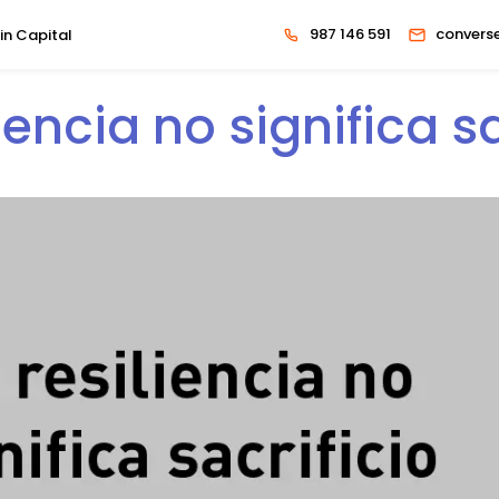
987 146 591
convers
in Capital
liencia no significa sa