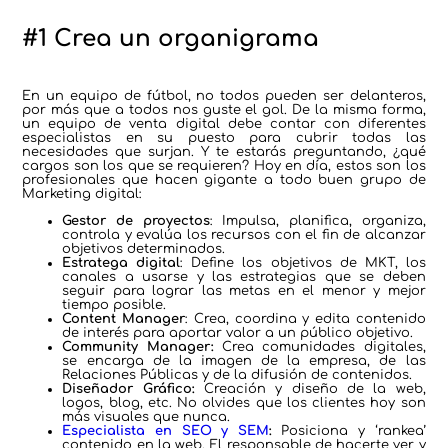
#1 Crea un organigrama
En un equipo de fútbol, no todos pueden ser delanteros,
por más que a todos nos guste el gol. De la misma forma,
un equipo de venta digital debe contar con diferentes
especialistas en su puesto para cubrir todas las
necesidades que surjan. Y te estarás preguntando, ¿qué
cargos son los que se requieren? Hoy en día, estos son los
profesionales que hacen gigante a todo buen grupo de
Marketing digital:
Gestor de proyectos
: Impulsa, planifica, organiza,
controla y evalúa los recursos con el fin de alcanzar
objetivos determinados.
Estratega digital
: Define los objetivos de MKT, los
canales a usarse y las estrategias que se deben
seguir para lograr las metas en el menor y mejor
tiempo posible.
Content Manager
: Crea, coordina y edita contenido
de interés para aportar valor a un público objetivo.
Community Manager:
Crea comunidades digitales,
se encarga de la imagen de la empresa, de las
Relaciones Públicas y de la difusión de contenidos.
Diseñador Gráfico:
Creación y diseño de la web,
logos, blog, etc. No olvides que los clientes hoy son
más visuales que nunca.
Especialista en SEO y SEM
:
Posiciona y ‘rankea’
contenido en la web. El responsable de hacerte ver y