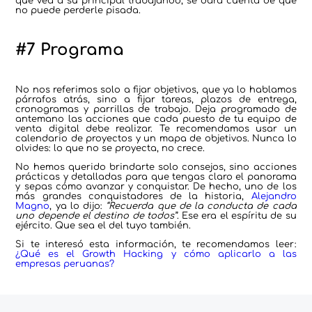
que vea a su principal trabajando, se dará cuenta de que
no puede perderle pisada.
#7 Programa
No nos referimos solo a fijar objetivos, que ya lo hablamos
párrafos atrás, sino a fijar tareas, plazos de entrega,
cronogramas y parrillas de trabajo. Deja programado de
antemano las acciones que cada puesto de tu equipo de
venta digital debe realizar. Te recomendamos usar un
calendario de proyectos y un mapa de objetivos. Nunca lo
olvides: lo que no se proyecta, no crece.
No hemos querido brindarte solo consejos, sino acciones
prácticas y detalladas para que tengas claro el panorama
y sepas cómo avanzar y conquistar. De hecho, uno de los
más grandes conquistadores de la historia,
Alejandro
Magno
, ya lo dijo:
“Recuerda que de la conducta de cada
uno depende el destino de todos”
. Ese era el espíritu de su
ejército. Que sea el del tuyo también.
Si te interesó esta información, te recomendamos leer:
¿Qué es el Growth Hacking y cómo aplicarlo a las
empresas peruanas?